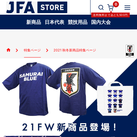
0
送料無料
まであと
5,500
円
新商品
日本代表
競技用品
国内大会
特集ページ
2021 秋冬新商品特集ページ