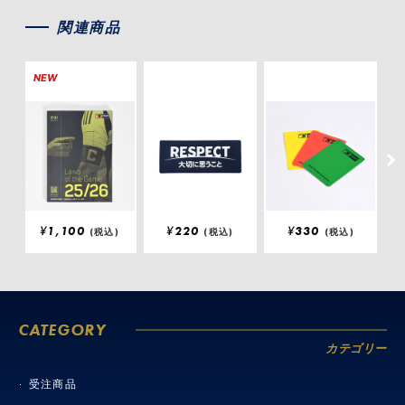
関連商品
NEW
N
¥
1,100
¥
220
¥
330
(税込)
(税込)
(税込)
CATEGORY
カテゴリー
受注商品