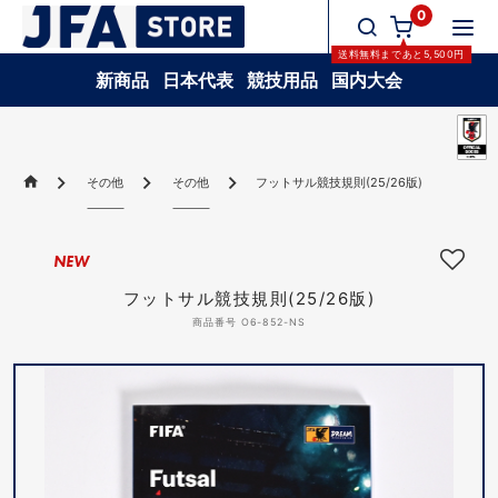
0
送料無料
まであと
5,500
円
新商品
日本代表
競技用品
国内大会
その他
その他
フットサル競技規則(25/26版)
NEW
フットサル競技規則(25/26版)
商品番号 O6-852-NS