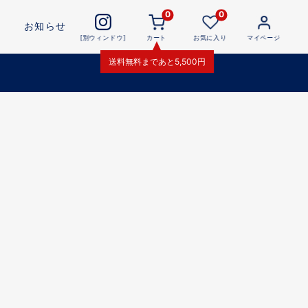
0
0
お知らせ
[別ウィンドウ]
カート
お気に入り
マイページ
送料無料
まであと
5,500
円