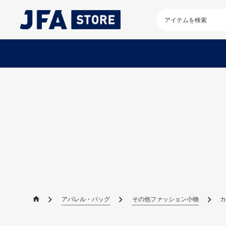
検
索
キ
ー
ワ
ー
ド
を
入
力
し
て
く
だ
さ
い
アパレル・バッグ
その他ファッション小物
カ