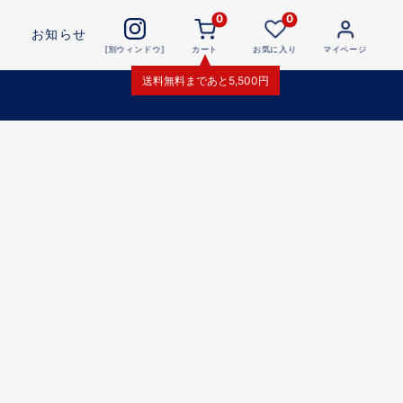
0
0
お知らせ
[別ウィンドウ]
カート
お気に入り
マイページ
送料無料
まであと
5,500
円