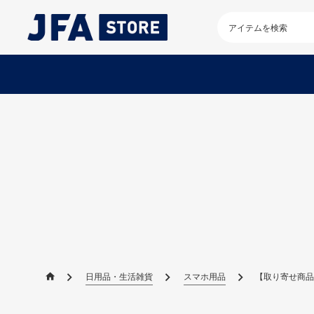
検
索
キ
ー
ワ
ー
ド
を
入
力
し
て
く
だ
さ
い
日用品・生活雑貨
スマホ用品
【取り寄せ商品