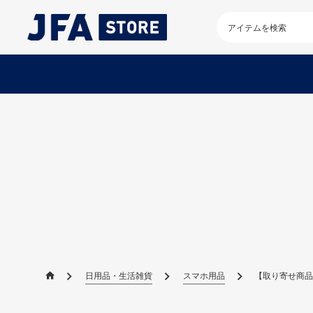
検
索
キ
ー
ワ
ー
ド
を
入
力
し
て
く
だ
さ
い
日用品・生活雑貨
スマホ用品
【取り寄せ商品