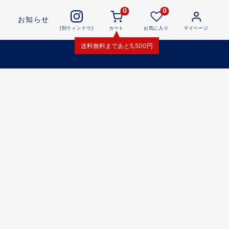
0
0
お知らせ
[別ウィンドウ]
カート
お気に入り
マイページ
送料無料
まであと
5,500
円