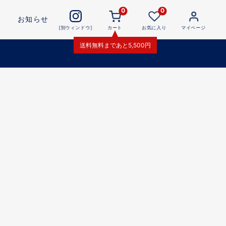
0
0
お知らせ
[別ウィンドウ]
カート
お気に入り
マイページ
送料無料
まであと
5,500
円