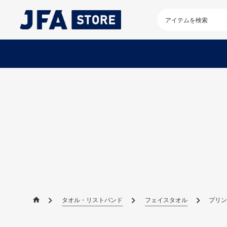
検
索
キ
ー
ワ
ー
ド
を
入
力
し
て
く
だ
さ
い
タオル・リストバンド
フェイスタオル
プリン