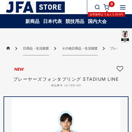
0
送料無料
まであと
5,500
円
新商品
日本代表
競技用品
国内大会
日用品・生活雑貨
その他日用品・生活雑貨
プレーヤーズフォ
NEW
プレーヤーズフォンタブリング STADIUM LINE
商品番号 JO-769-NS