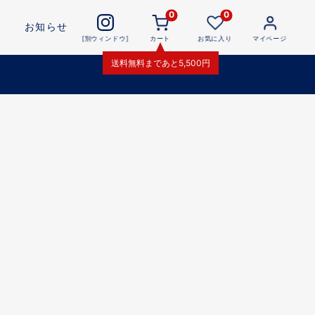
0
0
お知らせ
[別ウィンドウ]
カート
お気に入り
マイページ
送料無料
まであと
5,500
円