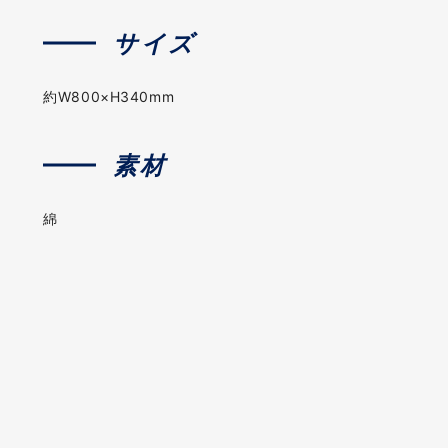
サイズ
約W800×H340mm
素材
綿