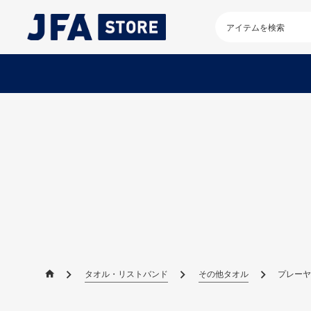
検
索
キ
ー
ワ
ー
ド
を
入
力
し
て
く
だ
さ
い
タオル・リストバンド
その他タオル
プレーヤ