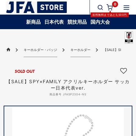
0
送料無料
まであと
5,500
円
新商品
日本代表
競技用品
国内大会
キーホルダー・バッジ
キーホルダー
【SALE】SPY×FA
SOLD OUT
【SALE】SPY×FAMILY アクリルキーホルダー サッカ
ー日本代表ver.
商品番号 JFASP2304-NS