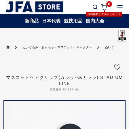
0
送料無料
まであと
5,500
円
新商品
日本代表
競技用品
国内大会
ぬいぐるみ・おもちゃ・マスコット・キャクター
ぬいぐるみ・おも
マスコットヘアクリップ(カラッペ&カララ) STADIUM
LINE
商品番号 JO-385-NS