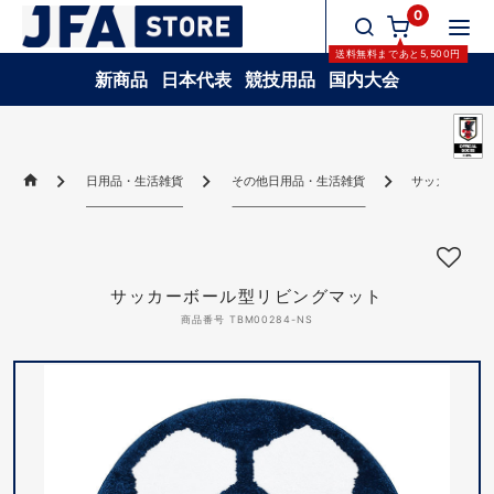
0
送料無料
まであと
5,500
円
新商品
日本代表
競技用品
国内大会
日用品・生活雑貨
その他日用品・生活雑貨
サッカーボー
サッカーボール型リビングマット
商品番号 TBM00284-NS