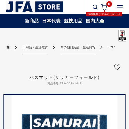
0
送料無料
まであと
5,500
円
新商品
日本代表
競技用品
国内大会
日用品・生活雑貨
その他日用品・生活雑貨
バスマット(サ
バスマット(サッカーフィールド)
商品番号 TBM00282-NS