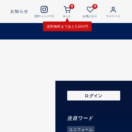
0
0
お知らせ
[別ウィンドウ]
カート
お気に入り
マイページ
送料無料
まであと
5,500
円
ログイン
注目ワード
ユニフォーム