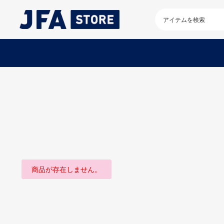
検
索
キ
ー
ワ
ー
ド
を
入
力
し
て
く
だ
さ
い
商品が存在しません。