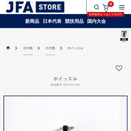
0
送料無料
まであと
5,500
円
新商品
日本代表
競技用品
国内大会
その他
その他
ホイッスル
ホイッスル
商品番号 O5-931-NS