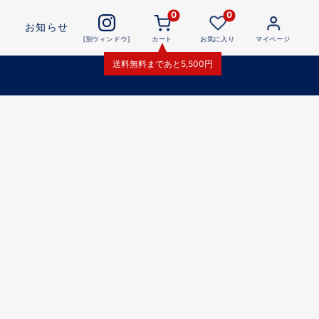
0
0
お知らせ
[別ウィンドウ]
カート
お気に入り
マイページ
送料無料
まであと
5,500
円