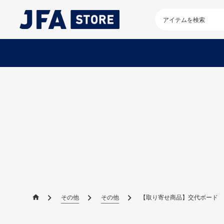
検
索
キ
ー
ワ
ー
ド
を
入
力
し
て
く
だ
さ
い
その他
その他
【取り寄せ商品】交代ボード