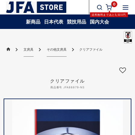
0
送料無料
まであと
5,500
円
新商品
日本代表
競技用品
国内大会
文房具
その他文房具
クリアファイル
クリアファイル
商品番号 JFA88879-NS