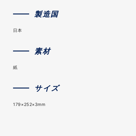
製造国
日本
素材
紙
サイズ
179×252×3mm