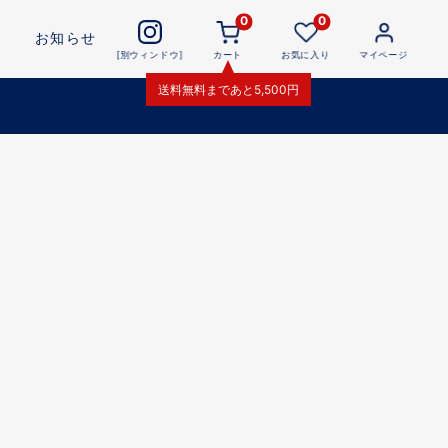
0
0
お知らせ
[別ウィンドウ]
カート
お気に入り
マイページ
送料無料
まであと
5,500
円