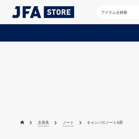
検
索
キ
ー
ワ
ー
ド
を
入
力
し
て
く
だ
さ
い
文房具
ノート
キャンパスノートA罫