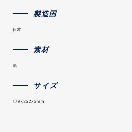
製造国
日本
素材
紙
サイズ
179×252×3mm