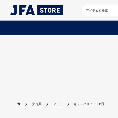
検
索
キ
ー
ワ
ー
ド
を
入
力
し
て
く
だ
さ
い
文房具
ノート
キャンパスノートB罫