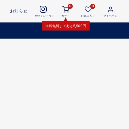
0
0
お知らせ
[別ウィンドウ]
カート
お気に入り
マイページ
送料無料
まであと
5,500
円