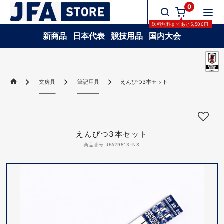
0
送料無料
まであと
5,500
円
新商品
日本代表
競技用品
国内大会
文房具
筆記用具
えんぴつ3本セット
えんぴつ3本セット
商品番号 JFA29513-NS