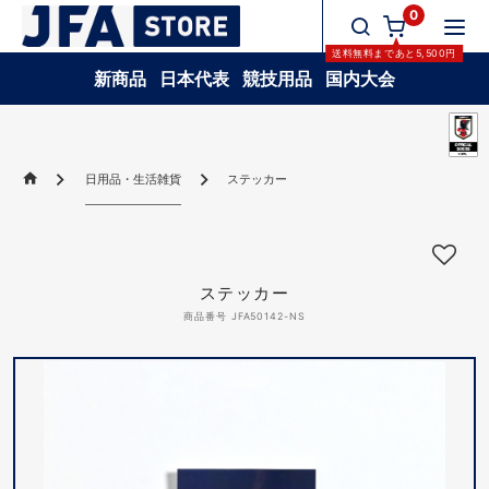
0
送料無料
まであと
5,500
円
新商品
日本代表
競技用品
国内大会
日用品・生活雑貨
ステッカー
ステッカー
商品番号 JFA50142-NS