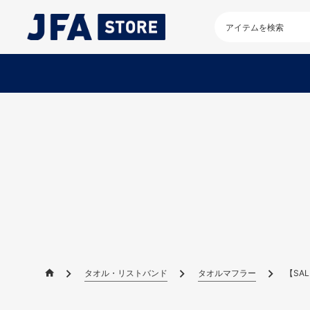
検
索
キ
ー
ワ
ー
ド
を
入
力
し
て
く
だ
さ
い
タオル・リストバンド
タオルマフラー
【SAL