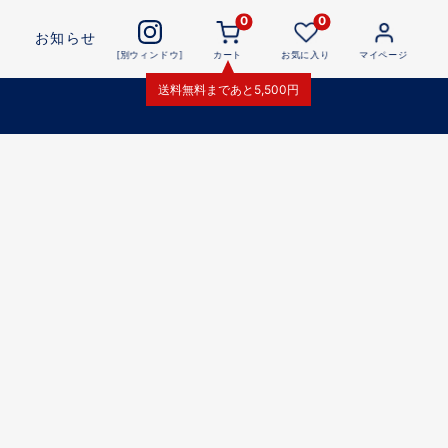
0
0
お知らせ
[別ウィンドウ]
カート
お気に入り
マイページ
送料無料
まであと
5,500
円