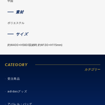
中国
素材
ポリエステル
サイズ
約W400×H560(収納時 約W130×H115mm)
CATEGORY
カテゴリー
受注商品
adidasグッズ
アパレル・バッグ