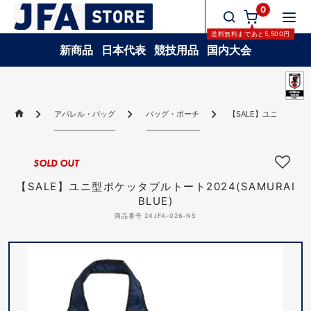
0
送料無料
まであと
5,500
円
新商品
日本代表
競技用品
国内大会
アパレル・バッグ
バッグ・ポーチ
【SALE】ユニ型ポケッタブ
SOLD OUT
【SALE】ユニ型ポケッタブルトート2024(SAMURAI
BLUE)
商品番号 24JFA-026-NS