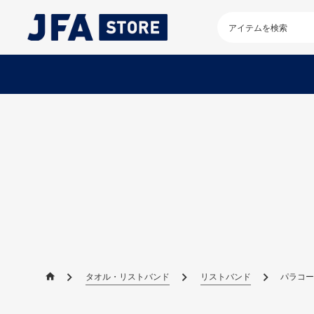
検
索
キ
ー
ワ
ー
ド
を
入
力
し
て
く
だ
さ
い
タオル・リストバンド
リストバンド
パラコード