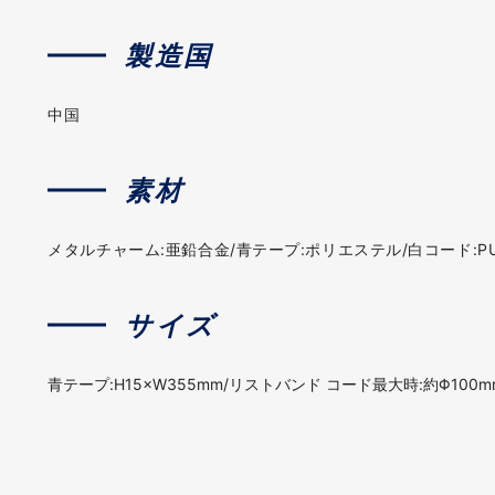
製造国
中国
素材
メタルチャーム:亜鉛合金/青テープ:ポリエステル/白コード:P
サイズ
青テープ:H15×W355mm/リストバンド コード最大時:約Φ100m