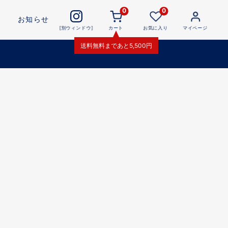
0
0
お知らせ
[別ウィンドウ]
カート
お気に入り
マイページ
送料無料
まであと
5,500
円