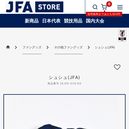
0
送料無料
まであと
5,500
円
新商品
日本代表
競技用品
国内大会
ファングッズ
その他ファングッズ
シュシュ(JFA)
シュシュ(JFA)
商品番号 24JFA-035-NS