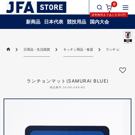
0
送料無料
まであと
5,500
円
新商品
日本代表
競技用品
国内大会
日用品・生活雑貨
キッチン用品・食器
ランチョンマット(SAM
ランチョンマット(SAMURAI BLUE)
商品番号 24JFA-045-NS