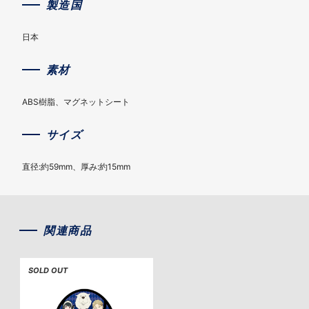
製造国
日本
素材
ABS樹脂、マグネットシート
サイズ
直径:約59mm、厚み:約15mm
関連商品
SOLD OUT