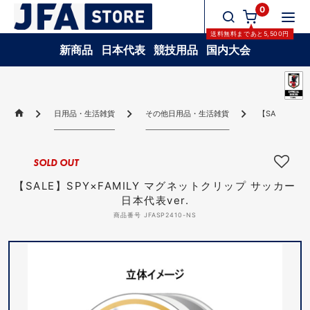
0
送料無料
まであと
5,500
円
新商品
日本代表
競技用品
国内大会
日用品・生活雑貨
その他日用品・生活雑貨
【SALE】SP
SOLD OUT
【SALE】SPY×FAMILY マグネットクリップ サッカー
日本代表ver.
商品番号 JFASP2410-NS