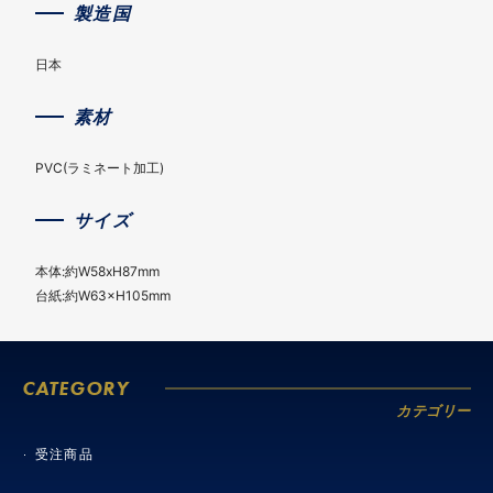
製造国
日本
素材
PVC(ラミネート加工)
サイズ
本体:約W58xH87mm
台紙:約W63×H105mm
CATEGORY
カテゴリー
受注商品