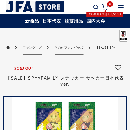
0
送料無料
まであと
5,500
円
新商品
日本代表
競技用品
国内大会
ファングッズ
その他ファングッズ
【SALE】SPY×FAMI
SOLD OUT
【SALE】SPY×FAMILY ステッカー サッカー日本代表
ver.