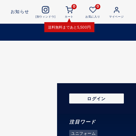
0
0
お知らせ
[別ウィンドウ]
カート
お気に入り
マイページ
送料無料
まであと
5,500
円
ログイン
注目ワード
ユニフォーム