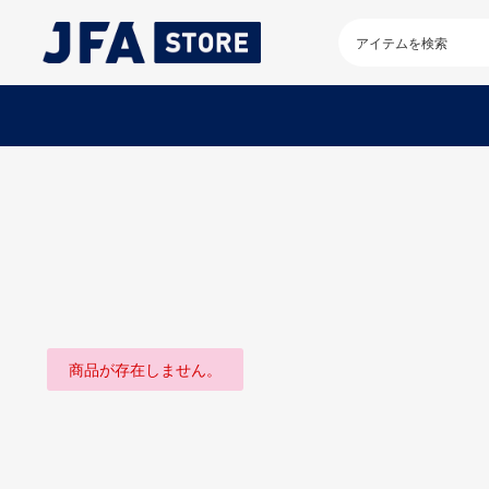
検
索
キ
ー
ワ
ー
ド
を
入
力
し
て
く
だ
さ
い
商品が存在しません。