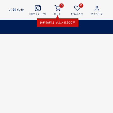
0
0
お知らせ
[別ウィンドウ]
カート
お気に入り
マイページ
送料無料
まであと
5,500
円