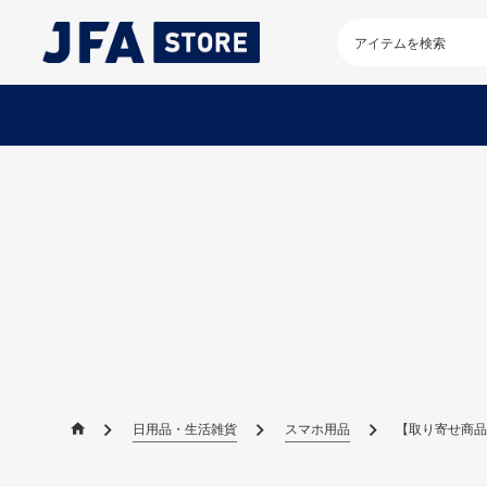
検
索
キ
ー
ワ
ー
ド
を
入
力
し
て
く
だ
さ
い
日用品・生活雑貨
スマホ用品
【取り寄せ商品