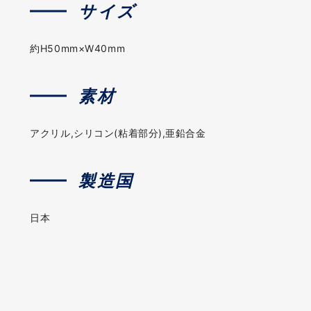
サイズ
約H50mm×W40mm
素材
アクリル,シリコン(粘着部分),亜鉛合金
製造国
日本