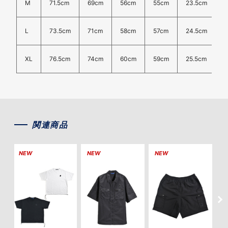
M
71.5cm
69cm
56cm
55cm
23.5cm
L
73.5cm
71cm
58cm
57cm
24.5cm
XL
76.5cm
74cm
60cm
59cm
25.5cm
関連商品
NEW
NEW
NEW