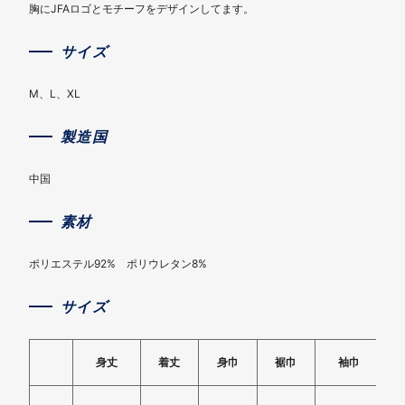
胸にJFAロゴとモチーフをデザインしてます。
サイズ
M、L、XL
製造国
中国
素材
ポリエステル92% ポリウレタン8%
サイズ
身丈
着丈
身巾
裾巾
袖巾