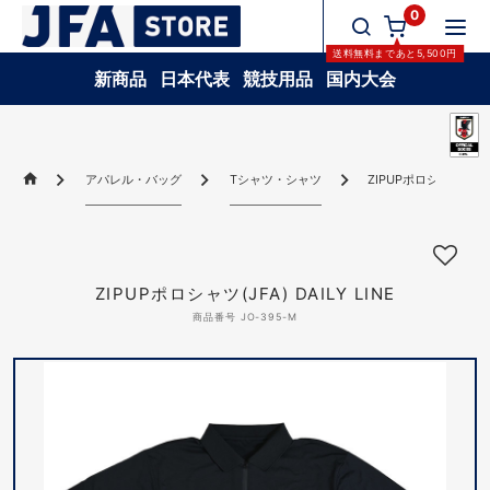
0
送料無料
まであと
5,500
円
新商品
日本代表
競技用品
国内大会
アパレル・バッグ
Tシャツ・シャツ
ZIPUPポロシャツ(JFA) 
ZIPUPポロシャツ(JFA) DAILY LINE
商品番号 JO-395-M