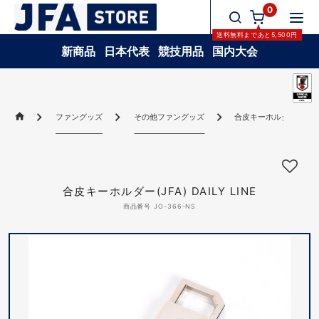
0
送料無料
まであと
5,500
円
新商品
日本代表
競技用品
国内大会
ファングッズ
その他ファングッズ
合皮キーホルダー(JFA) DA
合皮キーホルダー(JFA) DAILY LINE
商品番号 JO-366-NS