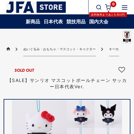
0
送料無料
まであと
5,500
円
新商品
日本代表
競技用品
国内大会
ぬいぐるみ・おもちゃ・マスコット・キャクター
キーホルダー(マ
SOLD OUT
【SALE】サンリオ マスコットボールチェーン サッカ
ー日本代表Ver.