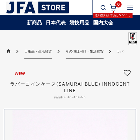
0
送料無料
まであと
5,500
円
新商品
日本代表
競技用品
国内大会
日用品・生活雑貨
その他日用品・生活雑貨
ラバーコインケース(
NEW
ラバーコインケース(SAMURAI BLUE) INNOCENT
LINE
商品番号 JO-464-NS