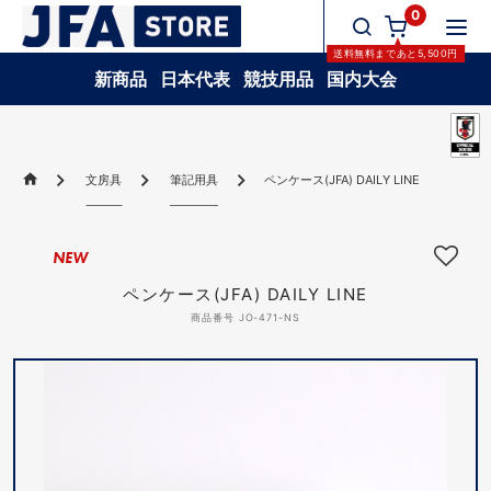
0
送料無料
まであと
5,500
円
新商品
日本代表
競技用品
国内大会
文房具
筆記用具
ペンケース(JFA) DAILY LINE
NEW
ペンケース(JFA) DAILY LINE
商品番号 JO-471-NS