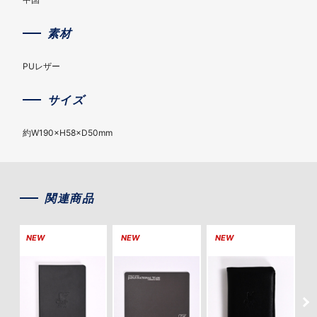
素材
PUレザー
サイズ
約W190×H58×D50mm
関連商品
NEW
NEW
NEW
N