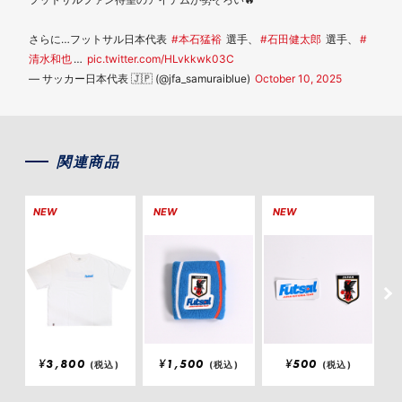
さらに…フットサル日本代表
#本石猛裕
選手、
#石田健太郎
選手、
#
清水和也
…
pic.twitter.com/HLvkkwk03C
— サッカー日本代表 🇯🇵 (@jfa_samuraiblue)
October 10, 2025
関連商品
NEW
NEW
NEW
N
¥
3,800
¥
1,500
¥
500
(税込)
(税込)
(税込)