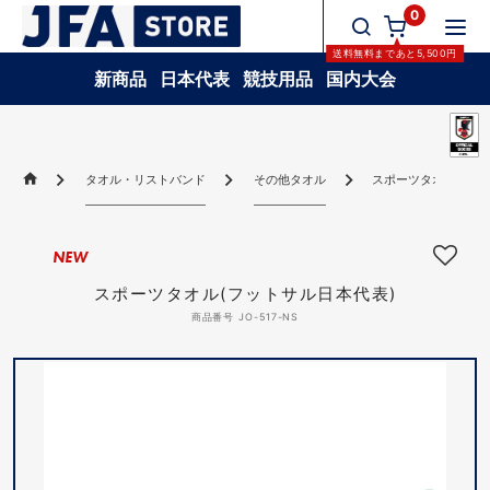
0
送料無料
まであと
5,500
円
新商品
日本代表
競技用品
国内大会
タオル・リストバンド
その他タオル
スポーツタオル(フッ
NEW
スポーツタオル(フットサル日本代表)
商品番号 JO-517-NS