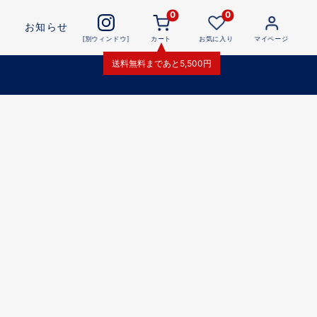
0
0
お知らせ
[別ウィンドウ]
カート
お気に入り
マイページ
送料無料
まであと
5,500
円