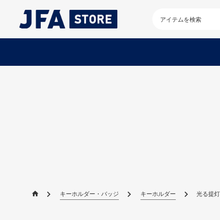
検
索
キ
ー
ワ
ー
ド
を
入
力
し
て
く
だ
さ
い
キーホルダー・バッジ
キーホルダー
光る提灯