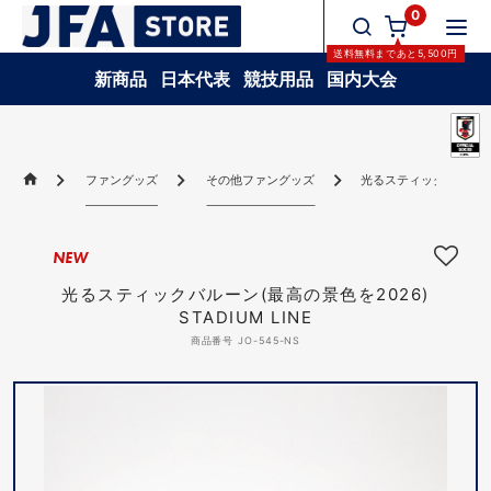
0
送料無料
まであと
5,500
円
新商品
日本代表
競技用品
国内大会
ファングッズ
その他ファングッズ
光るスティックバルーン(最高
NEW
光るスティックバルーン(最高の景色を2026)
STADIUM LINE
商品番号 JO-545-NS