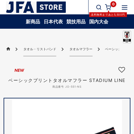
0
送料無料
まであと
5,500
円
新商品
日本代表
競技用品
国内大会
タオル・リストバンド
タオルマフラー
ベーシックプリントタオ
NEW
ベーシックプリントタオルマフラー STADIUM LINE
商品番号 JO-551-NS