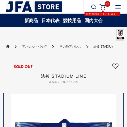
0
送料無料
まであと
5,500
円
新商品
日本代表
競技用品
国内大会
アパレル・バッグ
その他アパレル
法被 STADIUM LINE
SOLD OUT
法被 STADIUM LINE
商品番号 JO-663-NS