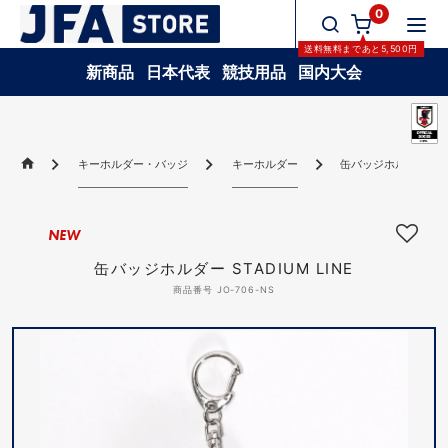
0
送料無料
まであと
5,500
円
新商品
日本代表
競技用品
国内大会
キーホルダー・バッジ
キーホルダー
缶バッジホルダー STAD
NEW
缶バッジホルダー STADIUM LINE
商品番号 JO-706-NS