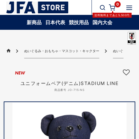
0
送料無料
まであと
5,500
円
新商品
日本代表
競技用品
国内大会
ぬいぐるみ・おもちゃ・マスコット・キャクター
ぬいぐるみ・お
NEW
ユニフォームベア(デニム)STADIUM LINE
商品番号 JO-715-NS