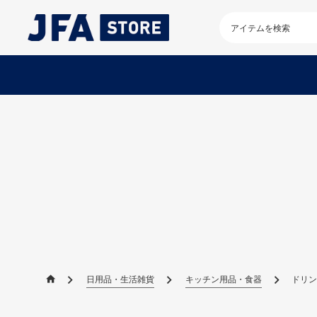
検
索
キ
ー
ワ
ー
ド
を
入
力
し
て
く
だ
さ
い
日用品・生活雑貨
キッチン用品・食器
ドリン