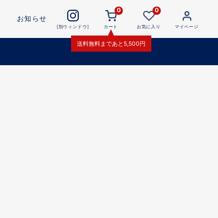
0
0
お知らせ
[別ウィンドウ]
カート
お気に入り
マイページ
送料無料
まであと
5,500
円