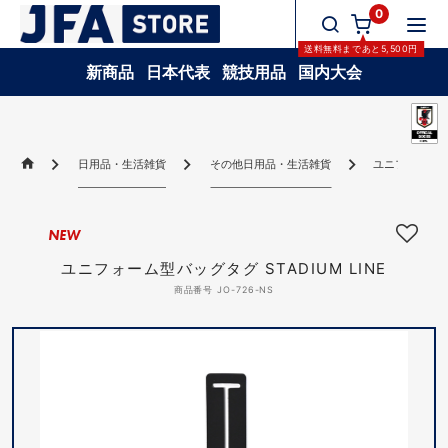
0
送料無料
まであと
5,500
円
新商品
日本代表
競技用品
国内大会
日用品・生活雑貨
その他日用品・生活雑貨
ユニフォーム型バ
NEW
ユニフォーム型バッグタグ STADIUM LINE
商品番号 JO-726-NS