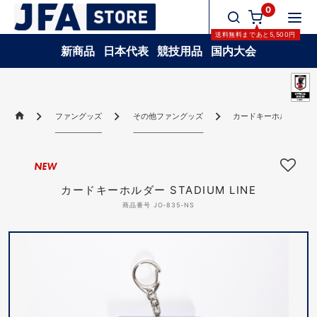
0
送料無料
まであと
5,500
円
新商品
日本代表
競技用品
国内大会
ファングッズ
その他ファングッズ
カードキーホルダー STAD
NEW
カードキーホルダー STADIUM LINE
商品番号 JO-835-NS