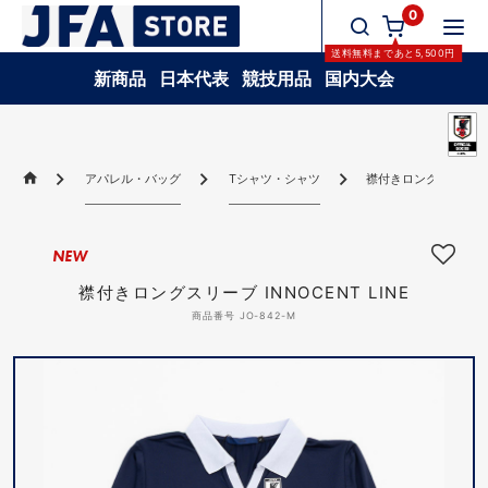
0
送料無料
まであと
5,500
円
新商品
日本代表
競技用品
国内大会
アパレル・バッグ
Tシャツ・シャツ
襟付きロングスリーブ IN
NEW
襟付きロングスリーブ INNOCENT LINE
商品番号 JO-842-M