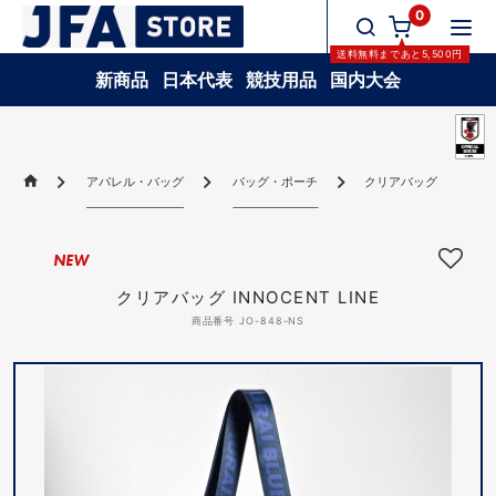
0
送料無料
まであと
5,500
円
新商品
日本代表
競技用品
国内大会
アパレル・バッグ
バッグ・ポーチ
クリアバッグ INNOCENT
NEW
クリアバッグ INNOCENT LINE
商品番号 JO-848-NS