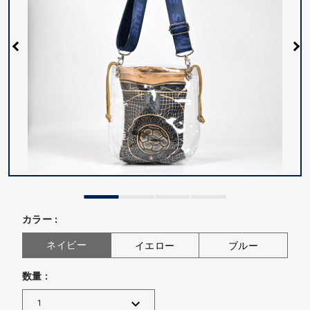
カラー :
ネイビー
イエロー
ブルー
数量 :