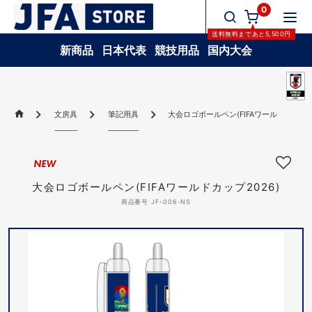
0
送料無料
まであと
5,500
円
新商品
日本代表
競技用品
国内大会
文房具
筆記用具
大会ロゴボールペン(FIFAワールドカップ20
NEW
大会ロゴボールペン(FIFAワールドカップ2026)
商品番号 JF-006-NS