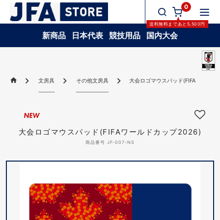
0
送料無料
まであと
5,500
円
新商品
日本代表
競技用品
国内大会
文房具
その他文房具
大会ロゴマウスパッド(FIFAワールドカ
NEW
大会ロゴマウスパッド(FIFAワールドカップ2026)
商品番号 JF-007-NS