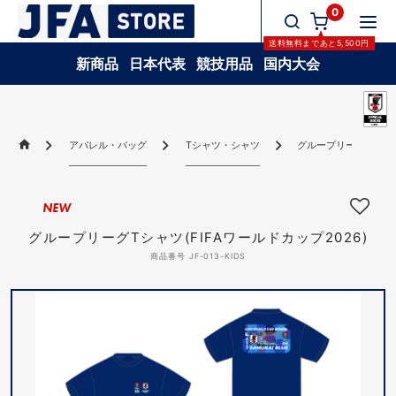
0
送料無料
まであと
5,500
円
新商品
日本代表
競技用品
国内大会
アパレル・バッグ
Tシャツ・シャツ
グループリーグTシャツ(
NEW
グループリーグTシャツ(FIFAワールドカップ2026)
商品番号 JF-013-KIDS