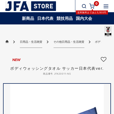
0
送料無料
まであと
5,500
円
新商品
日本代表
競技用品
国内大会
日用品・生活雑貨
その他日用品・生活雑貨
ボディウォッシ
NEW
ボディウォッシングタオル サッカー日本代表ver.
商品番号 JFA20011-NS